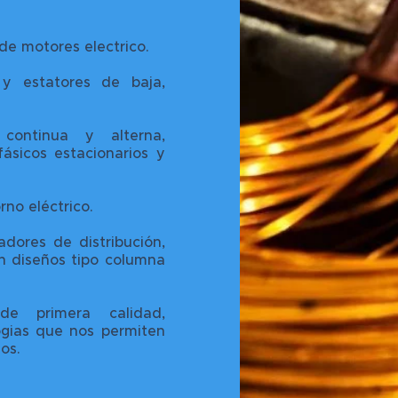
de motores electrico.
y estatores de baja,
continua y alterna,
fásicos estacionarios y
no eléctrico.
dores de distribución,
on diseños tipo columna
 de primera calidad,
ogias que nos permiten
os.