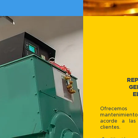
RE
GE
E
Ofrecemos
mantenimiento 
acorde a las
clientes.