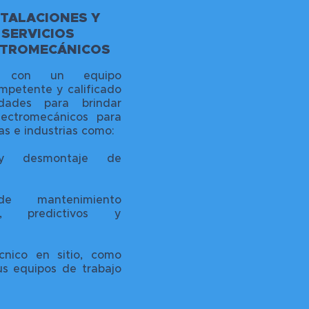
STALACIONES Y
SERVICIOS
CTROMECÁNICOS
s con un equipo
petente y calificado
idades para brindar
electromecánicos para
s e industrias como:
 y desmontaje de
de mantenimiento
os, predictivos y
cnico en sitio, como
us equipos de trabajo