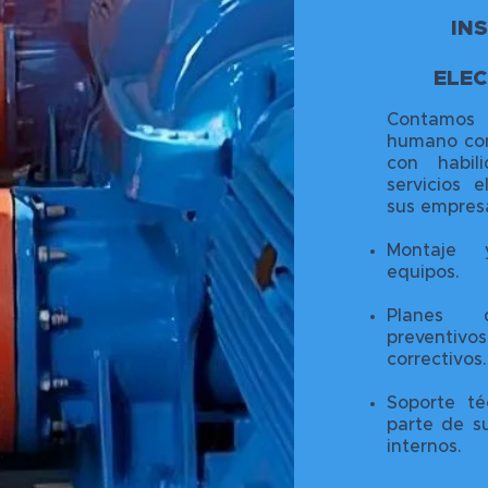
IN
ELE
Contamo
humano com
con habil
servicios 
sus empresa
Montaje
equipos.
Planes 
preventiv
correctivos.
Soporte té
parte de s
internos.